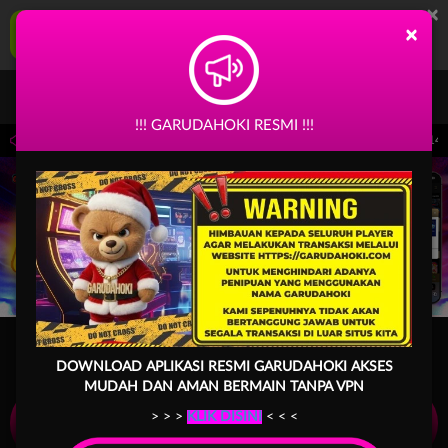
×
GARUDAHOKI Aplikasi Mobile
×
UNDUH
Jangan tampilkan lagi hari ini
!!! GARUDAHOKI RESMI !!!
rjadwal: PP Virtual Sports pada 30-Jun-2026 dari 14.59.59 sampai 30-Sep-2026 14.
JACKPOT
PLAY
DOWNLOAD APLIKASI RESMI GARUDAHOKI
AKSES
MUDAH DAN AMAN BERMAIN TANPA VPN
IDR
12,684,342,393
> > >
KLIK DISINI
< < <