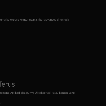
uma ke-expose ke fitur utama, fitur advanced di-unlock
Terus
ement. Aplikasi bisa punya UI cakep tapi kalau konten yang
r.