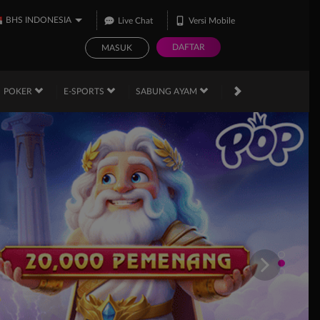
BHS INDONESIA
Live Chat
Versi Mobile
DAFTAR
MASUK
PROMOSI
POKER
E-SPORTS
SABUNG AYAM