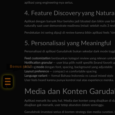
aplikasi yang engineering-nya serius.
4. Feature Discovery yang Natura
Aplikasi dengan banyak fitur berisiko jadi bloated dan bikin user 
naturally saat user demonstrate readiness (misal: setelah nulis 3 re
Pendekatan ini sering dipuji di review karena bikin aplikasi feels 
5. Personalisasi yang Meaningful
Personalisasi di aplikasi Garudahoki bukan sekedar dark mode toggle 
Feed customization
berdasarkan kategori review yang relevan untuk
Notification granular
— user bisa pilih notif spesifik (brand favorit 
Bonus 50%!
Reading mode
dengan font, spacing, background yang adjustable
Layout preference
— compact vs comfortable spacing
Language variant
— formal Bahasa Indonesia vs casual mixed style
User feels heard karena punya kontrol real atas experience mereka.
Media dan Konten Garudaho
Aplikasi menarik itu satu hal. Media dan konten yang disajikan di 
disajikan gak menarik, user tetep abandon dalam seminggu.
Garudahoki investasi serius di konten strategy dan media curation.