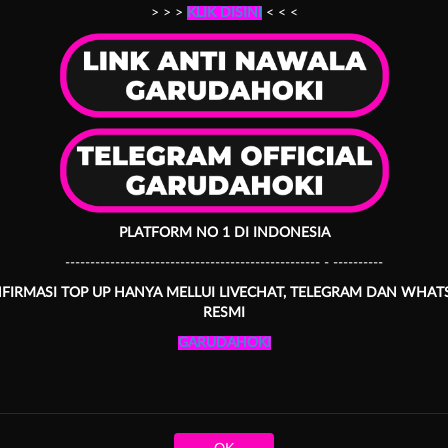
> > >
KLIK DISINI
< < <
rik di Review
 dan Media Paling Menarik d
PLATFORM NO 1 DI INDONESIA
--------------------------------------------------- - ----------
FIRMASI TOP UP HANYA MELLUI LIVECHAT, TELEGRAM DAN WHAT
jadi "menarik" itu challenge yang lebih sulit dari yang keliatan. User cuma butuh 8 de
RESMI
ya 3 detik pertama buat capture attention. Standar user makin tinggi, ekspektasi ma
op-tier review konsumen Indonesia. Bukan cuma dari rating angka doang — tapi dari
ku
GARUDAHOKI
bikin Garudahoki jadi salah satu aplikasi paling menarik di review:
desain aplikasi yan
yang Bikin User Terus Nge-Review