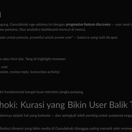
l
bingung. Garudahoki nge-address ini dengan
progressive feature discovery
— user awal c
view pertama, fitur analytics dashboard muncul di menu).
"simple untuk pemula, powerful untuk power user" — balance yang sulit dicapai.
atau font size. Yang di-highlight reviewer:
 user
update, review reply, komunitas activity)
 Ini fundamental banget buat retention jangka panjang.
ki: Kurasi yang Bikin User Balik 
dalamnya adalah hal yang berbeda — dan seringkali
lebih penting
untuk sustained engag
 Berikut dimensi yang bikin media di Garudahoki dianggap paling menarik oleh reviewe