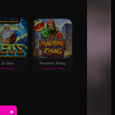
Ze Zeus
Pandemic Rising
Hacksaw
Pragmatic Play
×