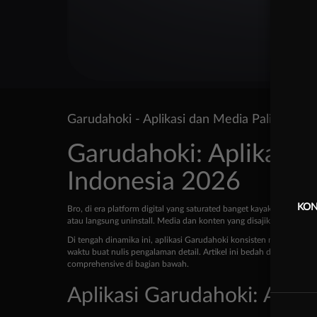
Garudahoki - Aplikasi dan Media Paling Mena
Garudahoki: Aplikasi
Indonesia 2026
KON
Bro, di era platform digital yang saturated banget kayak sekarang, 
atau langsung uninstall. Media dan konten yang disajikan cuma pun
Di tengah dinamika ini, aplikasi Garudahoki konsisten muncul di t
waktu buat nulis pengalaman detail. Artikel ini bedah dua sisi yang 
comprehensive di bagian bawah.
Aplikasi Garudahoki: Apa 