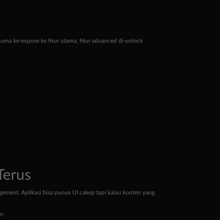
uma ke-expose ke fitur utama, fitur advanced di-unlock
Terus
ement. Aplikasi bisa punya UI cakep tapi kalau konten yang
r.