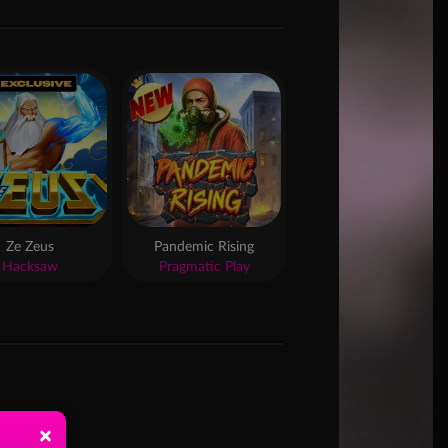
Ze Zeus
Pandemic Rising
Hacksaw
Pragmatic Play
×