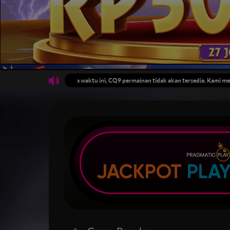
ai 15.00.00. Selama waktu ini, CQ9 permainan tidak akan tersedia. Kami memohon m
JACKPOT
PLA