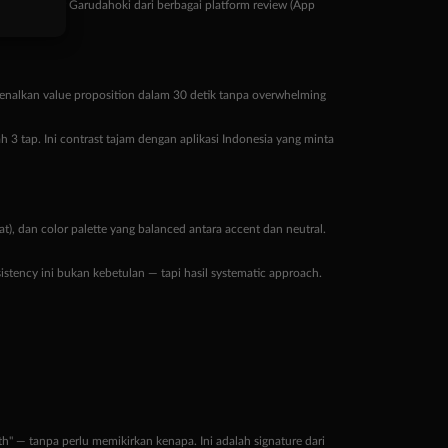
4.200+ review Garudahoki dari berbagai platform review (App
enalkan value proposition dalam 30 detik tanpa overwhelming
h 3 tap. Ini contrast tajam dengan aplikasi Indonesia yang minta
), dan color palette yang balanced antara accent dan neutral.
istency ini bukan kebetulan — tapi hasil systematic approach.
oth" — tanpa perlu memikirkan kenapa. Ini adalah signature dari