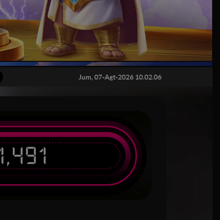
Jum, 07-Agt-2026 10.02.06
P Virtual Sports pada 30-Jun-2026 dari 14.59.59 sampai 30-Sep-2026 14.59.59. Sela
1,491