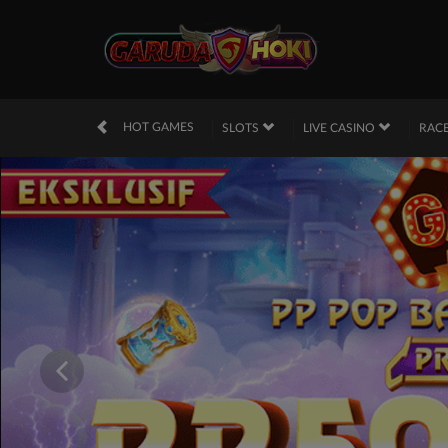
HOT GAMES
SLOTS
LIVE CASINO
RAC