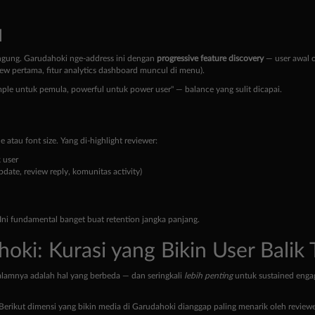
l
bingung. Garudahoki nge-address ini dengan
progressive feature discovery
— user awal c
view pertama, fitur analytics dashboard muncul di menu).
"simple untuk pemula, powerful untuk power user" — balance yang sulit dicapai.
atau font size. Yang di-highlight reviewer:
 user
update, review reply, komunitas activity)
 Ini fundamental banget buat retention jangka panjang.
ki: Kurasi yang Bikin User Balik 
dalamnya adalah hal yang berbeda — dan seringkali
lebih penting
untuk sustained engag
 Berikut dimensi yang bikin media di Garudahoki dianggap paling menarik oleh reviewe