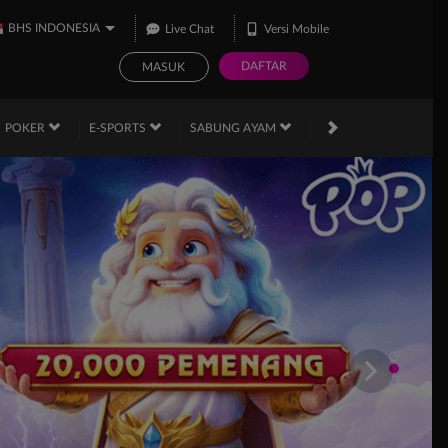
BHS INDONESIA
Live Chat
Versi Mobile
DAFTAR
MASUK
PROMOSI
POKER
E-SPORTS
SABUNG AYAM