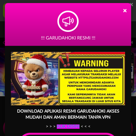
×
GARUDAHOKI Aplikasi Mobile
×
UNDUH
Jangan tampilkan lagi hari ini
!!! GARUDAHOKI RESMI !!!
rjadwal: PP Virtual Sports pada 30-Jun-2026 dari 14.59.59 sampai 30-Sep-2026 14.5
JACKPOT
PLAY
DOWNLOAD APLIKASI RESMI GARUDAHOKI
AKSES
MUDAH DAN AMAN BERMAIN TANPA VPN
IDR
12,675,611,452
> > >
KLIK DISINI
< < <