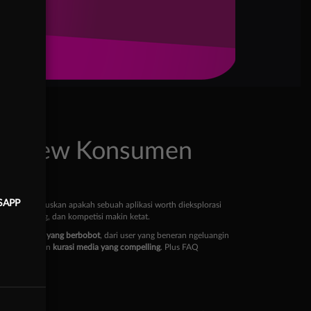
i Review Konsumen
SAPP
tik buat memutuskan apakah sebuah aplikasi worth dieksplorasi
kin demanding, dan kompetisi makin ketat.
alitas review yang berbobot
, dari user yang beneran ngeluangin
g engaging
dan
kurasi media yang compelling
. Plus FAQ