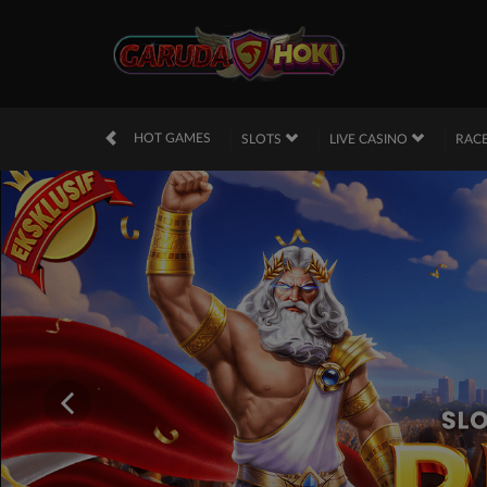
HOT GAMES
SLOTS
LIVE CASINO
RAC