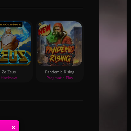
Ze Zeus
Pandemic Rising
Hacksaw
Pragmatic Play
×