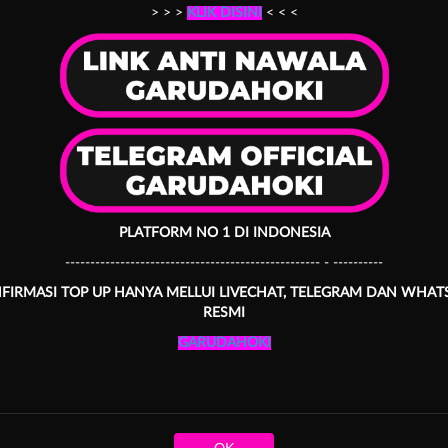
> > >
KLIK DISINI
< < <
rik di Review
 dan Media Paling Menarik d
PLATFORM NO 1 DI INDONESIA
--------------------------------------------------- - ----------
FIRMASI TOP UP HANYA MELLUI LIVECHAT, TELEGRAM DAN WHAT
jadi "menarik" itu challenge yang lebih sulit dari yang keliatan. User cuma butuh 8 de
RESMI
ya 3 detik pertama buat capture attention. Standar user makin tinggi, ekspektasi ma
op-tier review konsumen Indonesia. Bukan cuma dari rating angka doang — tapi dari
ku
GARUDAHOKI
bikin Garudahoki jadi salah satu aplikasi paling menarik di review:
desain aplikasi yan
yang Bikin User Terus Nge-Review