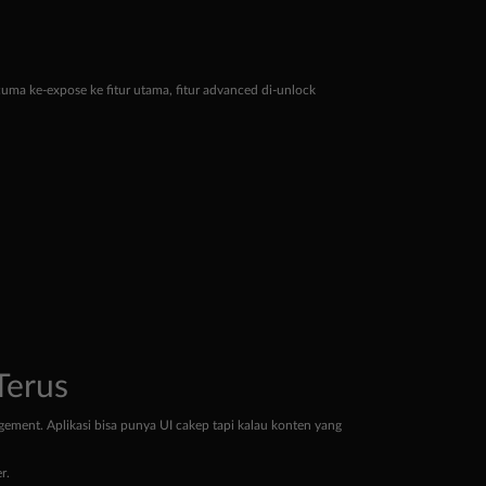
uma ke-expose ke fitur utama, fitur advanced di-unlock
Terus
ement. Aplikasi bisa punya UI cakep tapi kalau konten yang
r.