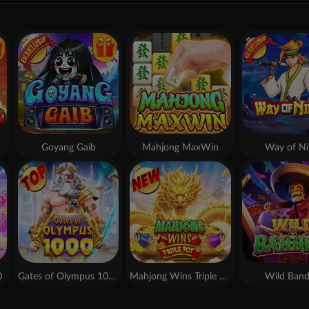
Goyang Gaib
Mahjong MaxWin
Way of Ni
0
Gates of Olympus 1000
Mahjong Wins Triple Pot
Wild Band