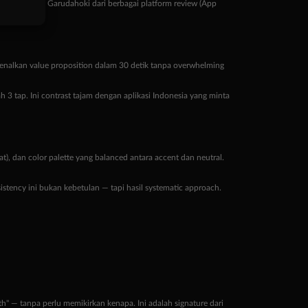
4.200+ review Garudahoki dari berbagai platform review (App
enalkan value proposition dalam 30 detik tanpa overwhelming
h 3 tap. Ini contrast tajam dengan aplikasi Indonesia yang minta
), dan color palette yang balanced antara accent dan neutral.
istency ini bukan kebetulan — tapi hasil systematic approach.
oth" — tanpa perlu memikirkan kenapa. Ini adalah signature dari