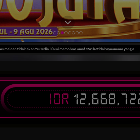
an tidak akan tersedia. Kami memohon maaf atas ketidaknyamanan yang mungkin ditim
IDR
12,668,73
Y