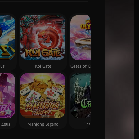
eus
Koi Gate
Gates of Olympus Roulette
Queen
 Zeus
Mahjong Legend
The Crypt
Color 