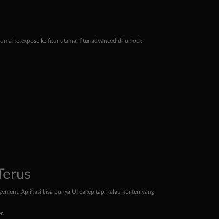
uma ke-expose ke fitur utama, fitur advanced di-unlock
Terus
ement. Aplikasi bisa punya UI cakep tapi kalau konten yang
r.