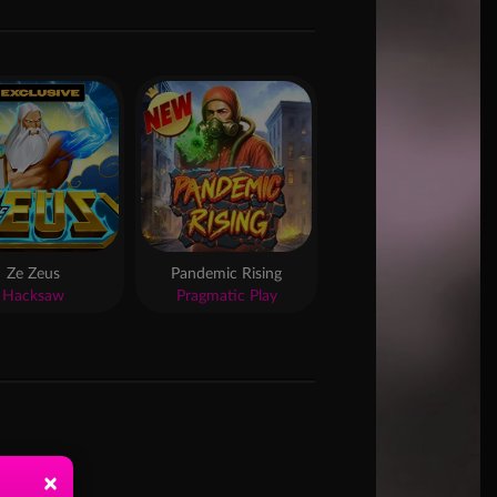
Ze Zeus
Pandemic Rising
Hacksaw
Pragmatic Play
×