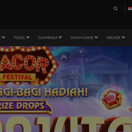
E
TOGEL
OLAHRAGA
CRASH GAME
ARCADE