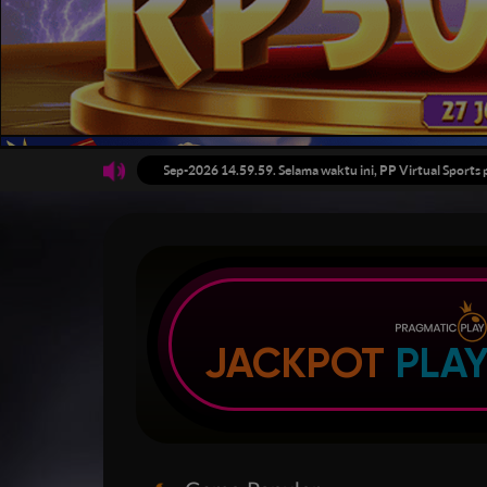
14.59.59 sampai 30-Sep-2026 14.59.59. Selama waktu ini, PP Virtual Sports permain
JACKPOT
PLA