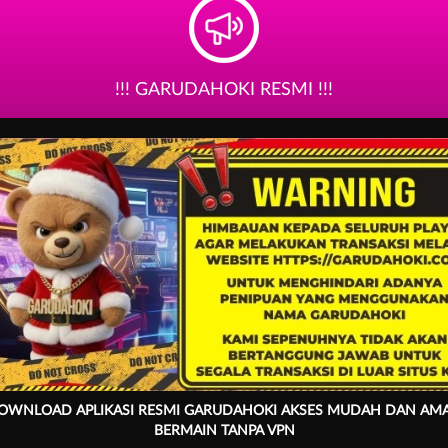
!!! GARUDAHOKI RESMI !!!
s
Anaconda Gold
9 Masks of Fire™ HyperSpins™
y
Pragmatic Play
MicroGaming
OWNLOAD APLIKASI RESMI GARUDAHOKI
AKSES MUDAH DAN AM
BERMAIN TANPA VPN