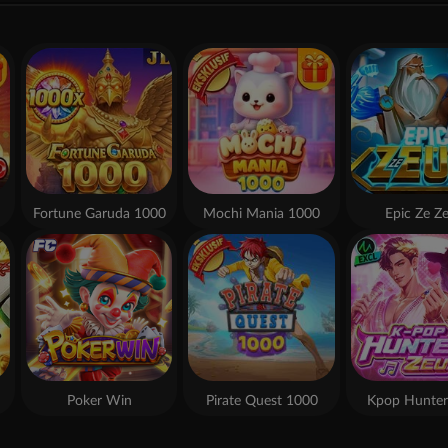
Fortune Garuda 1000
Mochi Mania 1000
Epic Ze Z
Poker Win
Pirate Quest 1000
Kpop Hunter