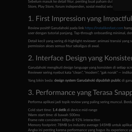
Sebelum masuk ke detail fitur, penting buat paham dulu
apa yang b
Store, Play Store, forum independen, sosial media) selama Q1 2026,
1. First Impression yang Impactfu
Review positif Garudahoki pada link
https://instalikesfast.com
hampi
user dengan tutorial panjang. Tap-through onboarding minimal, deng
Detail kecil yang sering di-highlight reviewer: animasi transisi yang
permission akses semua fitur sekaligus di awal.
2. Interface Design yang Konsist
Garudahoki mengikuti design language yang konsisten di setiap scre
Reviewer sering nyebut kata "clean", "modern", "gak norak" — indik
Yang bikin beda:
design system Garudahoki dipublish public
di garu
3. Performance yang Terasa Snap
Performa aplikasi jadi topik review yang paling sering muncul. B
Cold start time:
1.4 detik
di device mid-range
Warm start time: di bawah 500ms
Frame rate consistent 60fps di 92% interaction
Memory footprint: 78MB (vs industry average 145MB untuk aplikasi
Angka ini penting karena performance yang bagus itu experience y