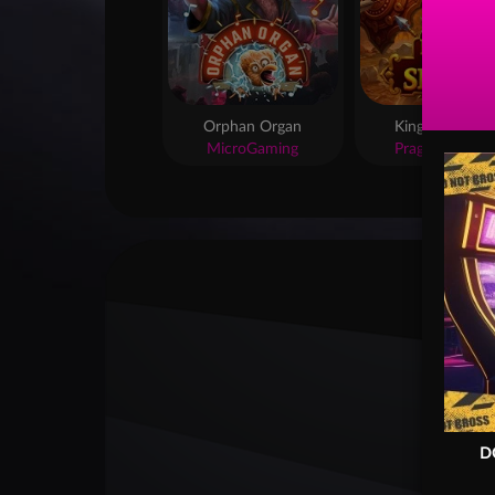
Orphan Organ
King Of Spear
MicroGaming
Pragmatic Pla
D