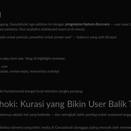
l
bingung. Garudahoki nge-address ini dengan
progressive feature discovery
— user awal c
view pertama, fitur analytics dashboard muncul di menu).
"simple untuk pemula, powerful untuk power user" — balance yang sulit dicapai.
atau font size. Yang di-highlight reviewer:
 user
update, review reply, komunitas activity)
 Ini fundamental banget buat retention jangka panjang.
ki: Kurasi yang Bikin User Balik 
dalamnya adalah hal yang berbeda — dan seringkali
lebih penting
untuk sustained engag
 Berikut dimensi yang bikin media di Garudahoki dianggap paling menarik oleh reviewe