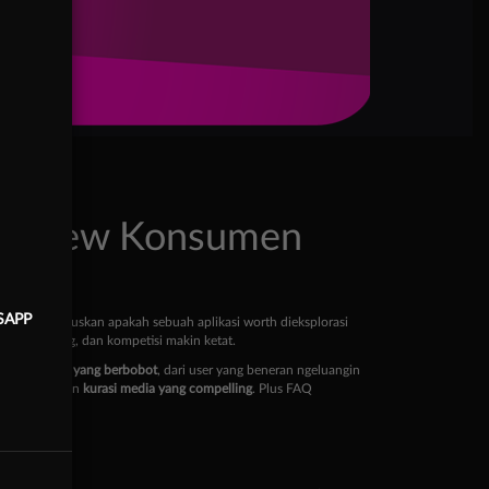
i Review Konsumen
SAPP
tik buat memutuskan apakah sebuah aplikasi worth dieksplorasi
kin demanding, dan kompetisi makin ketat.
alitas review yang berbobot
, dari user yang beneran ngeluangin
g engaging
dan
kurasi media yang compelling
. Plus FAQ