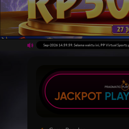
14.59.59 sampai 30-Sep-2026 14.59.59. Selama waktu ini, PP Virtual Sports permai
JACKPOT
PLA