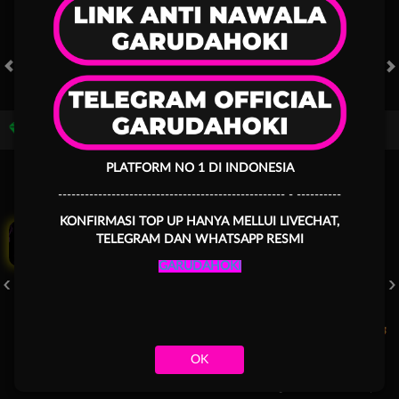
HOT GAMES
SLOTS
LIVE CASINO
RACE
TOGEL
OL
Game Populer
PLATFORM NO 1 DI INDONESIA
Bonus 50%!
--------------------------------------------------- - ----------
KONFIRMASI TOP UP HANYA MELLUI LIVECHAT,
TELEGRAM DAN WHATSAPP RESMI
GARUDAHOKI
Gates of Olympus POP
Treasures of Aztec
Nezha 2
Mochi Man
OK
Beranda
Promosi
Masuk
Hubungi Kami
Akun Saya
Fortune Gems 500
DJ BOOM BOOM
Gates of Olympus 1000