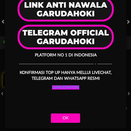
HOT GAMES
SLOTS
LIVE CASINO
RACE
TOGEL
OL
Game Populer
PLATFORM NO 1 DI INDONESIA
Bonus 50%!
--------------------------------------------------- - ----------
KONFIRMASI TOP UP HANYA MELLUI LIVECHAT,
TELEGRAM DAN WHATSAPP RESMI
GARUDAHOKI
Gates of Olympus POP
Treasures of Aztec
Fortune Garuda 1000
Mahjong 
OK
Beranda
Promosi
Masuk
Hubungi Kami
Akun Saya
Wukong - Black Scatter
Mahjong Ways
Poker Win
Pirate Que