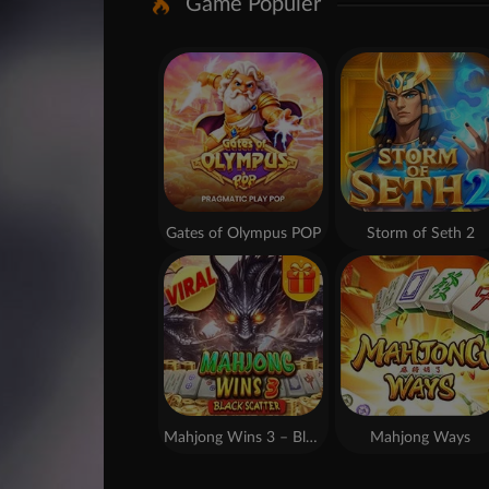
Game Populer
Gates of Olympus POP
Storm of Seth 2
Mahjong Wins 3 – Black Scatter
Mahjong Ways