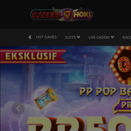
HOT GAMES
SLOTS
LIVE CASINO
RAC