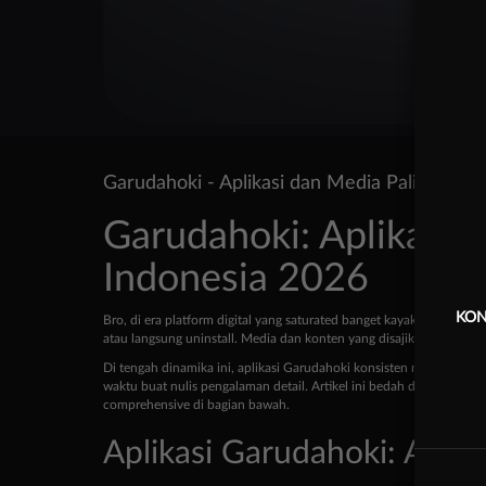
Garudahoki - Aplikasi dan Media Paling Mena
Garudahoki: Aplikasi
Indonesia 2026
KON
Bro, di era platform digital yang saturated banget kayak sekarang, 
atau langsung uninstall. Media dan konten yang disajikan cuma pun
Di tengah dinamika ini, aplikasi Garudahoki konsisten muncul di t
waktu buat nulis pengalaman detail. Artikel ini bedah dua sisi yang 
comprehensive di bagian bawah.
Aplikasi Garudahoki: Apa 