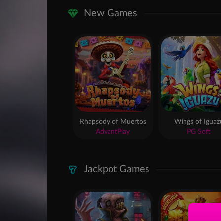
New Games
Rhapsody of Muertos
Wings of Iguaz
AdvantPlay
PG Soft
Jackpot Games