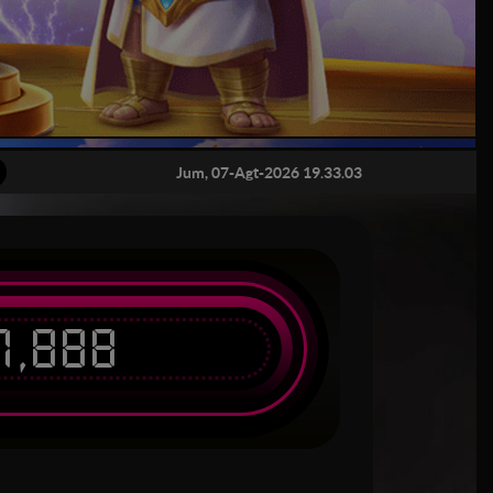
Jum, 07-Agt-2026 19.33.03
bulkan.
Pemeliharaan Terjadwal: MarbleX pada 31-Jul-2026 dari 00.00.00 sampai
7,888