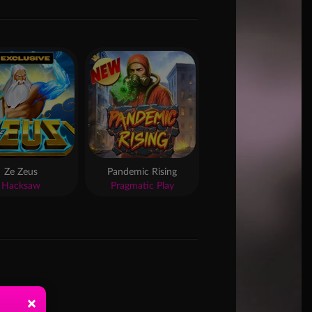
Ze Zeus
Pandemic Rising
Hacksaw
Pragmatic Play
×