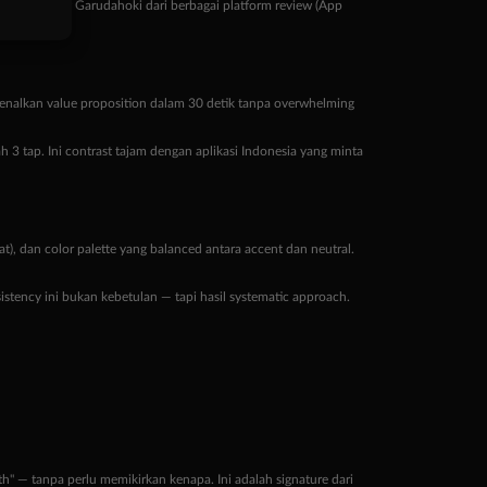
4.200+ review Garudahoki dari berbagai platform review (App
enalkan value proposition dalam 30 detik tanpa overwhelming
h 3 tap. Ini contrast tajam dengan aplikasi Indonesia yang minta
), dan color palette yang balanced antara accent dan neutral.
istency ini bukan kebetulan — tapi hasil systematic approach.
oth" — tanpa perlu memikirkan kenapa. Ini adalah signature dari