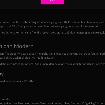
OK
ikin sebuah aplikasi mendapat review yang berbobot dari user
. Berdasarkan analisis 
 ada 5 pattern yang konsisten muncul di review positif.
l
r selalu mention
onboarding experience
yang smooth. First launch aplikasi memperk
an opsi "Skip" yang selalu accessible untuk user yang prefer eksplorasi mandiri.
 smooth, tone konten yang friendly (bukan corporate stiff), dan
langsung ke value
setela
en dan Modern
en. Typography clear dengan hierarchy yang jelas, spacing yang generous (bukan padat
ator bahwa design choice-nya nge-hit sasaran.
dahoki.com/design-system. Konsumen (dan developer lain yang tertarik) bisa liat cons
py
erdasarkan benchmark Q1 2026:
 sekelas)
ang
gak notice
. User yang review Garudahoki sering bilang "responsif", "gak lag", "smo