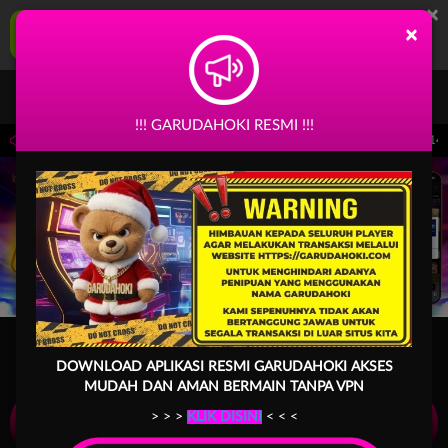
×
GARUDAHOKI Aplikasi Mobile
×
UNDUH
Jangan tampilkan lagi hari ini
!!! GARUDAHOKI RESMI !!!
rjadwal: PP Virtual Sports pada 30-Jun-2026 dari 14.59.59 sampai 30-Sep-2026 14.
JACKPOT
PLAY
DOWNLOAD APLIKASI RESMI GARUDAHOKI
AKSES
MUDAH DAN AMAN BERMAIN TANPA VPN
IDR
12,677,340,023
> > >
KLIK DISINI
< < <