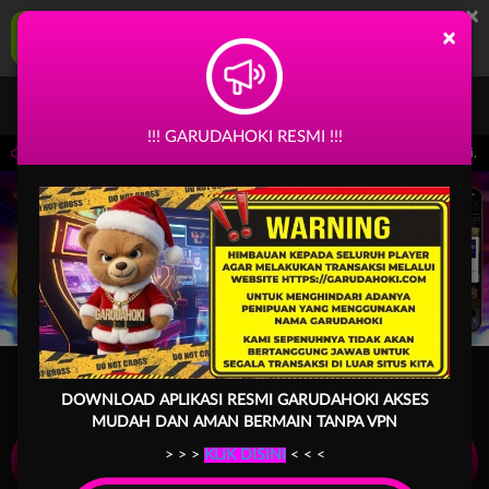
×
GARUDAHOKI Aplikasi Mobile
×
UNDUH
Jangan tampilkan lagi hari ini
!!! GARUDAHOKI RESMI !!!
erjadwal: CQ9 pada 07-Agt-2026 dari 12.09.21 sampai 16.00.00. Selama waktu ini, 
JACKPOT
PLAY
DOWNLOAD APLIKASI RESMI GARUDAHOKI
AKSES
MUDAH DAN AMAN BERMAIN TANPA VPN
IDR
12,733,265,159
> > >
KLIK DISINI
< < <