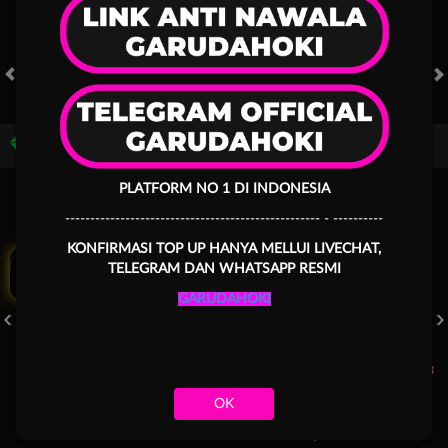
HOT GAMES
SLOTS
LIVE CASINO
RACE
TOGEL
OL
Game Populer
PLATFORM NO 1 DI INDONESIA
Bonus 50%!
--------------------------------------------------- - ----------
KONFIRMASI TOP UP HANYA MELLUI LIVECHAT,
TELEGRAM DAN WHATSAPP RESMI
GARUDAHOKI
Gates of Olympus POP
Treasures of Aztec
Goyang Gaib
Mochi Man
OK
Beranda
Promosi
Masuk
Hubungi Kami
Akun Saya
Fortune Gems 500
Sweet Bonanza 2500
SUPER ELEMENTS 2
Mahjong 