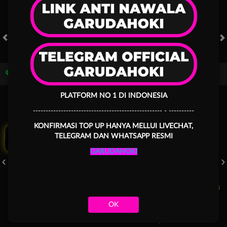
HOT GAMES
SLOTS
LIVE CASINO
RACE
TOGEL
OL
Game Populer
PLATFORM NO 1 DI INDONESIA
Bonus 50%!
--------------------------------------------------- - ----------
KONFIRMASI TOP UP HANYA MELLUI LIVECHAT,
TELEGRAM DAN WHATSAPP RESMI
GARUDAHOKI
Gates of Olympus POP
Treasures of Aztec
Fortune Garuda 1000
OK
Beranda
Promosi
Masuk
Hubungi Kami
Akun Saya
Fortune Gems 500
DJ BOOM BOOM
SUPER ELEMENTS 2
Mahjong 