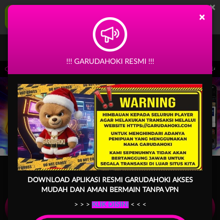
×
GARUDAHOKI Aplikasi Mobile
×
UNDUH
Jangan tampilkan lagi hari ini
!!! GARUDAHOKI RESMI !!!
rjadwal: PP Virtual Sports pada 30-Jun-2026 dari 14.59.59 sampai 30-Sep-2026 14.
JACKPOT
PLAY
DOWNLOAD APLIKASI RESMI GARUDAHOKI
AKSES
MUDAH DAN AMAN BERMAIN TANPA VPN
IDR
12,676,890,437
> > >
KLIK DISINI
< < <