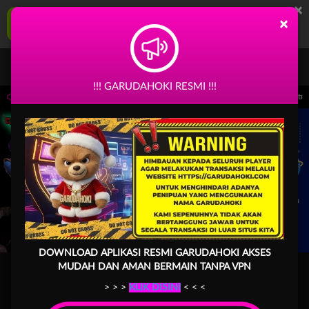
×
GARUDAHOKI Aplikasi Mobile
×
UNDUH
Jangan tampilkan lagi hari ini
!!! GARUDAHOKI RESMI !!!
Sports pada 30-Jun-2026 dari 14.59.59 sampai 30-Sep-2026 14.59.59. Selama waktu i
DOWNLOAD APLIKASI RESMI GARUDAHOKI
AKSES
MUDAH DAN AMAN BERMAIN TANPA VPN
JACKPOT
PLAY
> > >
KLIK DISINI
< < <