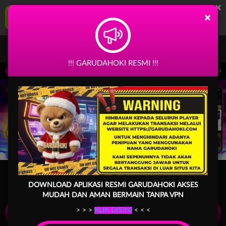
×
GARUDAHOKI Aplikasi Mobile
×
UNDUH
Jangan tampilkan lagi hari ini
!!! GARUDAHOKI RESMI !!!
rjadwal: PP Virtual Sports pada 30-Jun-2026 dari 14.59.59 sampai 30-Sep-2026 14.
JACKPOT
PLAY
DOWNLOAD APLIKASI RESMI GARUDAHOKI
AKSES
MUDAH DAN AMAN BERMAIN TANPA VPN
IDR
12,665,407,938
> > >
KLIK DISINI
< < <