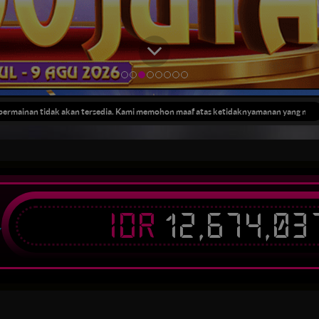
nan tidak akan tersedia. Kami memohon maaf atas ketidaknyamanan yang mungkin diti
IDR
12,674,03
Y