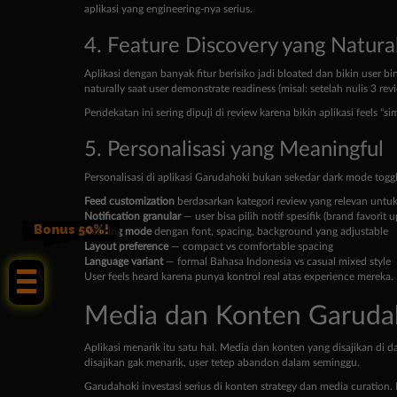
aplikasi yang engineering-nya serius.
4. Feature Discovery yang Natura
Aplikasi dengan banyak fitur berisiko jadi bloated dan bikin user 
naturally saat user demonstrate readiness (misal: setelah nulis 3 re
Pendekatan ini sering dipuji di review karena bikin aplikasi feels 
5. Personalisasi yang Meaningful
Personalisasi di aplikasi Garudahoki bukan sekedar dark mode toggle 
Feed customization
berdasarkan kategori review yang relevan untuk
Notification granular
— user bisa pilih notif spesifik (brand favorit 
Bonus 50%!
Reading mode
dengan font, spacing, background yang adjustable
Layout preference
— compact vs comfortable spacing
Language variant
— formal Bahasa Indonesia vs casual mixed style
User feels heard karena punya kontrol real atas experience mereka.
Media dan Konten Garudaho
Aplikasi menarik itu satu hal. Media dan konten yang disajikan di 
disajikan gak menarik, user tetep abandon dalam seminggu.
Garudahoki investasi serius di konten strategy dan media curation.