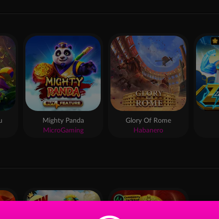
u
Mighty Panda
Glory Of Rome
MicroGaming
Habanero