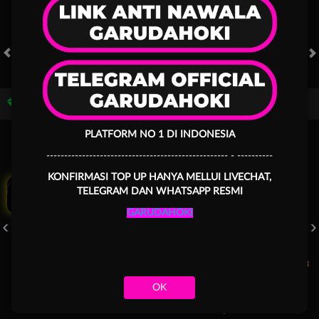
HOT GAMES
SLOTS
LIVE CASINO
RACE
TOGEL
OL
Game Populer
PLATFORM NO 1 DI INDONESIA
Bonus 50%!
--------------------------------------------------- - ----------
KONFIRMASI TOP UP HANYA MELLUI LIVECHAT,
TELEGRAM DAN WHATSAPP RESMI
GARUDAHOKI
Gates of Olympus POP
Bang Gacor 1000
Goyang Gaib
Mahjong 
OK
Beranda
Promosi
Masuk
Hubungi Kami
Akun Saya
Mahjong Wins 3 – Black Scatter
Sweet Bonanza 2500
SUPER ELEMENTS 2