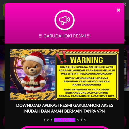
×
GARUDAHOKI Aplikasi Mobile
×
UNDUH
Jangan tampilkan lagi hari ini
!!! GARUDAHOKI RESMI !!!
rjadwal: PP Virtual Sports pada 30-Jun-2026 dari 14.59.59 sampai 30-Sep-2026 14.
JACKPOT
PLAY
DOWNLOAD APLIKASI RESMI GARUDAHOKI
AKSES
MUDAH DAN AMAN BERMAIN TANPA VPN
IDR
12,686,700,682
> > >
KLIK DISINI
< < <