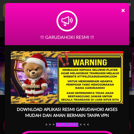
×
GARUDAHOKI Aplikasi Mobile
×
UNDUH
Jangan tampilkan lagi hari ini
!!! GARUDAHOKI RESMI !!!
rjadwal: PP Virtual Sports pada 30-Jun-2026 dari 14.59.59 sampai 30-Sep-2026 14.
JACKPOT
PLAY
DOWNLOAD APLIKASI RESMI GARUDAHOKI
AKSES
MUDAH DAN AMAN BERMAIN TANPA VPN
IDR
12,675,238,394
> > >
KLIK DISINI
< < <