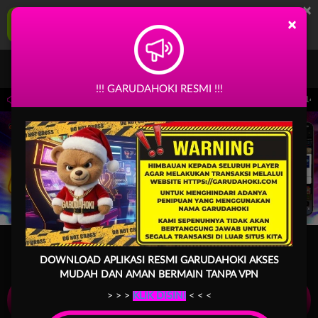
×
GARUDAHOKI Aplikasi Mobile
×
UNDUH
Jangan tampilkan lagi hari ini
!!! GARUDAHOKI RESMI !!!
rjadwal: PP Virtual Sports pada 30-Jun-2026 dari 14.59.59 sampai 30-Sep-2026 14.
JACKPOT
PLAY
DOWNLOAD APLIKASI RESMI GARUDAHOKI
AKSES
MUDAH DAN AMAN BERMAIN TANPA VPN
IDR
12,663,023,626
> > >
KLIK DISINI
< < <