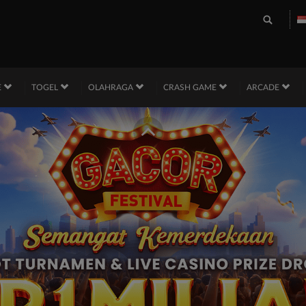
E
TOGEL
OLAHRAGA
CRASH GAME
ARCADE