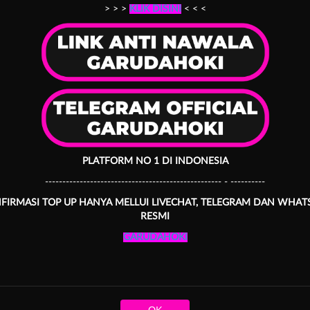
> > >
KLIK DISINI
< < <
rik di Review
 dan Media Paling Menarik d
PLATFORM NO 1 DI INDONESIA
--------------------------------------------------- - ----------
FIRMASI TOP UP HANYA MELLUI LIVECHAT, TELEGRAM DAN WHAT
jadi "menarik" itu challenge yang lebih sulit dari yang keliatan. User cuma butuh 8 de
RESMI
ya 3 detik pertama buat capture attention. Standar user makin tinggi, ekspektasi ma
op-tier review konsumen Indonesia. Bukan cuma dari rating angka doang — tapi dari
ku
GARUDAHOKI
bikin Garudahoki jadi salah satu aplikasi paling menarik di review:
desain aplikasi yan
yang Bikin User Terus Nge-Review