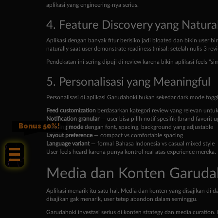
aplikasi yang engineering-nya serius.
4. Feature Discovery yang Natura
Aplikasi dengan banyak fitur berisiko jadi bloated dan bikin user 
naturally saat user demonstrate readiness (misal: setelah nulis 3 re
Pendekatan ini sering dipuji di review karena bikin aplikasi feels 
5. Personalisasi yang Meaningful
Personalisasi di aplikasi Garudahoki bukan sekedar dark mode toggle 
Feed customization
berdasarkan kategori review yang relevan untuk
Notification granular
— user bisa pilih notif spesifik (brand favorit 
Bonus 50%!
Reading mode
dengan font, spacing, background yang adjustable
Layout preference
— compact vs comfortable spacing
Language variant
— formal Bahasa Indonesia vs casual mixed style
User feels heard karena punya kontrol real atas experience mereka.
Media dan Konten Garudaho
Aplikasi menarik itu satu hal. Media dan konten yang disajikan di 
disajikan gak menarik, user tetep abandon dalam seminggu.
Garudahoki investasi serius di konten strategy dan media curation.