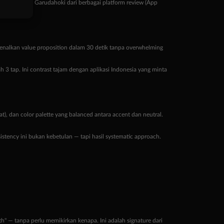
4.200+ review Garudahoki dari berbagai platform review (App
enalkan value proposition dalam 30 detik tanpa overwhelming
h 3 tap. Ini contrast tajam dengan aplikasi Indonesia yang minta
), dan color palette yang balanced antara accent dan neutral.
istency ini bukan kebetulan — tapi hasil systematic approach.
oth" — tanpa perlu memikirkan kenapa. Ini adalah signature dari