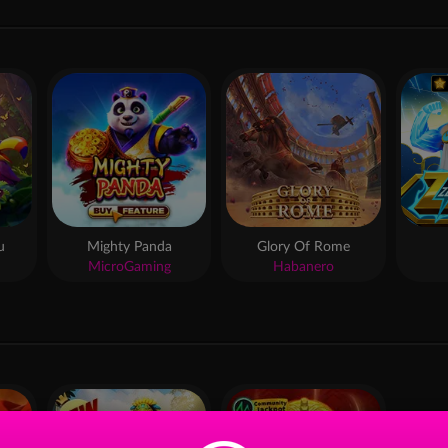
u
Mighty Panda
Glory Of Rome
MicroGaming
Habanero