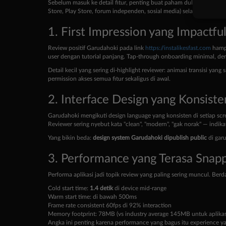
Sebelum masuk ke detail fitur, penting buat paham dulu
apa yang b
Store, Play Store, forum independen, sosial media) selama Q1 2026,
1. First Impression yang Impactfu
Review positif Garudahoki pada link
https://instalikesfast.com
hampi
user dengan tutorial panjang. Tap-through onboarding minimal, deng
Detail kecil yang sering di-highlight reviewer: animasi transisi yang
permission akses semua fitur sekaligus di awal.
2. Interface Design yang Konsist
Garudahoki mengikuti design language yang konsisten di setiap scre
Reviewer sering nyebut kata "clean", "modern", "gak norak" — indik
Yang bikin beda:
design system Garudahoki dipublish public
di garu
3. Performance yang Terasa Snap
Performa aplikasi jadi topik review yang paling sering muncul. B
Cold start time:
1.4 detik
di device mid-range
Warm start time: di bawah 500ms
Frame rate consistent 60fps di 92% interaction
Memory footprint: 78MB (vs industry average 145MB untuk aplikasi
Angka ini penting karena performance yang bagus itu experience y