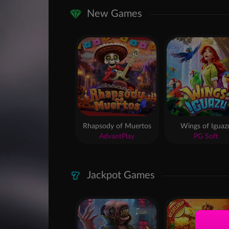
New Games
Rhapsody of Muertos
Wings of Iguaz
AdvantPlay
PG Soft
Jackpot Games