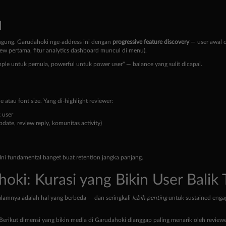
l
bingung. Garudahoki nge-address ini dengan
progressive feature discovery
— user awal c
view pertama, fitur analytics dashboard muncul di menu).
"simple untuk pemula, powerful untuk power user" — balance yang sulit dicapai.
atau font size. Yang di-highlight reviewer:
 user
update, review reply, komunitas activity)
 Ini fundamental banget buat retention jangka panjang.
ki: Kurasi yang Bikin User Balik 
dalamnya adalah hal yang berbeda — dan seringkali
lebih penting
untuk sustained engag
 Berikut dimensi yang bikin media di Garudahoki dianggap paling menarik oleh reviewe