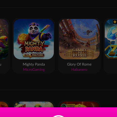
u
Mighty Panda
Glory Of Rome
MicroGaming
Habanero