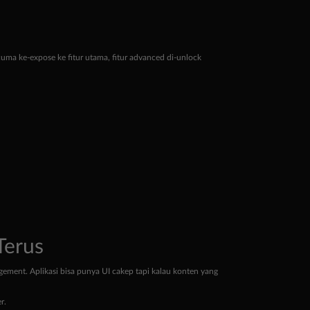
uma ke-expose ke fitur utama, fitur advanced di-unlock
Terus
ement. Aplikasi bisa punya UI cakep tapi kalau konten yang
r.