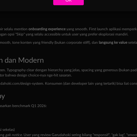
OK
ikin sebuah aplikasi mendapat review yang berbobot dari user
. Berdasarkan analisis 
 ada 5 pattern yang konsisten muncul di review positif.
l
r selalu mention
onboarding experience
yang smooth. First launch aplikasi memperk
an opsi "Skip" yang selalu accessible untuk user yang prefer eksplorasi mandiri.
 smooth, tone konten yang friendly (bukan corporate stiff), dan
langsung ke value
setela
en dan Modern
en. Typography clear dengan hierarchy yang jelas, spacing yang generous (bukan padat
ator bahwa design choice-nya nge-hit sasaran.
dahoki.com/design-system. Konsumen (dan developer lain yang tertarik) bisa liat cons
py
erdasarkan benchmark Q1 2026:
 sekelas)
ang
gak notice
. User yang review Garudahoki sering bilang "responsif", "gak lag", "smo