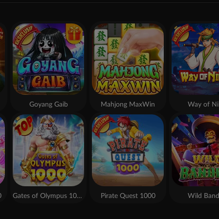
Goyang Gaib
Mahjong MaxWin
Way of Ni
0
Gates of Olympus 1000
Pirate Quest 1000
Wild Band