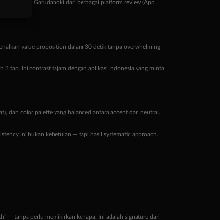
4.200+ review Garudahoki dari berbagai platform review (App
enalkan value proposition dalam 30 detik tanpa overwhelming
h 3 tap. Ini contrast tajam dengan aplikasi Indonesia yang minta
), dan color palette yang balanced antara accent dan neutral.
istency ini bukan kebetulan — tapi hasil systematic approach.
oth" — tanpa perlu memikirkan kenapa. Ini adalah signature dari