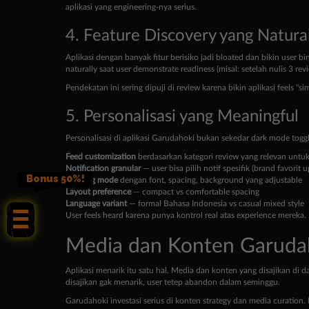
aplikasi yang engineering-nya serius.
4. Feature Discovery yang Natura
Aplikasi dengan banyak fitur berisiko jadi bloated dan bikin user 
naturally saat user demonstrate readiness (misal: setelah nulis 3 re
Pendekatan ini sering dipuji di review karena bikin aplikasi feels 
5. Personalisasi yang Meaningful
Personalisasi di aplikasi Garudahoki bukan sekedar dark mode toggle 
Feed customization
berdasarkan kategori review yang relevan untuk
Notification granular
— user bisa pilih notif spesifik (brand favorit 
Bonus 50%!
Reading mode
dengan font, spacing, background yang adjustable
Layout preference
— compact vs comfortable spacing
Language variant
— formal Bahasa Indonesia vs casual mixed style
User feels heard karena punya kontrol real atas experience mereka.
Media dan Konten Garudaho
Aplikasi menarik itu satu hal. Media dan konten yang disajikan di 
disajikan gak menarik, user tetep abandon dalam seminggu.
Garudahoki investasi serius di konten strategy dan media curation.