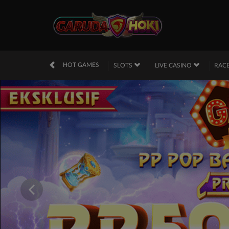
HOT GAMES
SLOTS
LIVE CASINO
RAC