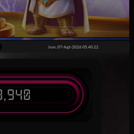
Jum, 07-Agt-2026 05.40.22
n.
Pemeliharaan Terjadwal: MarbleX pada 31-Jul-2026 dari 00.00.00 sampai 31-
8,940