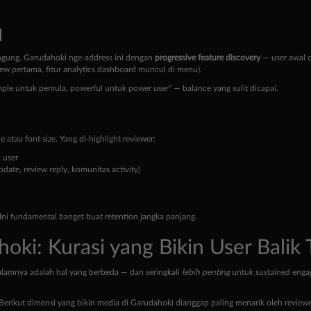
l
bingung. Garudahoki nge-address ini dengan
progressive feature discovery
— user awal c
view pertama, fitur analytics dashboard muncul di menu).
"simple untuk pemula, powerful untuk power user" — balance yang sulit dicapai.
atau font size. Yang di-highlight reviewer:
 user
update, review reply, komunitas activity)
 Ini fundamental banget buat retention jangka panjang.
ki: Kurasi yang Bikin User Balik 
dalamnya adalah hal yang berbeda — dan seringkali
lebih penting
untuk sustained engag
 Berikut dimensi yang bikin media di Garudahoki dianggap paling menarik oleh reviewe