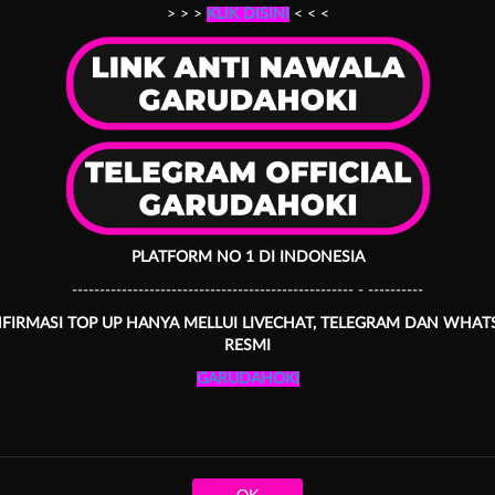
> > >
KLIK DISINI
< < <
rik di Review
 dan Media Paling Menarik d
PLATFORM NO 1 DI INDONESIA
--------------------------------------------------- - ----------
FIRMASI TOP UP HANYA MELLUI LIVECHAT, TELEGRAM DAN WHAT
jadi "menarik" itu challenge yang lebih sulit dari yang keliatan. User cuma butuh 8 de
RESMI
ya 3 detik pertama buat capture attention. Standar user makin tinggi, ekspektasi ma
op-tier review konsumen Indonesia. Bukan cuma dari rating angka doang — tapi dari
ku
GARUDAHOKI
bikin Garudahoki jadi salah satu aplikasi paling menarik di review:
desain aplikasi yan
yang Bikin User Terus Nge-Review