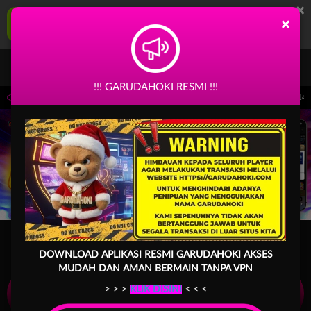
×
GARUDAHOKI Aplikasi Mobile
×
UNDUH
Jangan tampilkan lagi hari ini
!!! GARUDAHOKI RESMI !!!
rjadwal: PP Virtual Sports pada 30-Jun-2026 dari 14.59.59 sampai 30-Sep-2026 14.
JACKPOT
PLAY
DOWNLOAD APLIKASI RESMI GARUDAHOKI
AKSES
MUDAH DAN AMAN BERMAIN TANPA VPN
IDR
12,738,698,745
> > >
KLIK DISINI
< < <